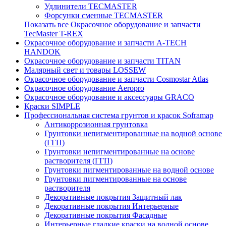
Удлинители TECMASTER
Форсунки сменные TECMASTER
Показать все Окрасочное оборудование и запчасти
TecMaster T-REX
Окрасочное оборудование и запчасти A-TECH
HANDOK
Окрасочное оборудование и запчасти TITAN
Малярный свет и товары LOSSEW
Окрасочное оборудование и запчасти Cosmostar Atlas
Окрасочное оборудование Aeropro
Окрасочное оборудование и аксессуары GRACO
Краски SIMPLE
Профессиональная система грунтов и красок Soframap
Антикоррозионная грунтовка
Грунтовки непигментированные на водной основе
(ГГП)
Грунтовки непигментированные на основе
растворителя (ГГП)
Грунтовки пигментированные на водной основе
Грунтовки пигментированные на основе
растворителя
Декоративные покрытия Защитный лак
Декоративные покрытия Интерьерные
Декоративные покрытия Фасадные
Интерьерные гладкие краски на водной основе