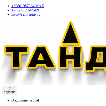
+79801957224 МАХ
+7(977)537-05-09
info@i-am-spray.ru
0
Корзина
В корзине пусто!