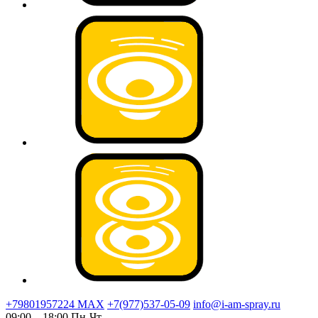
+79801957224 МАХ
+7(977)537-05-09
info@i-am-spray.ru
09:00 – 18:00 Пн-Чт