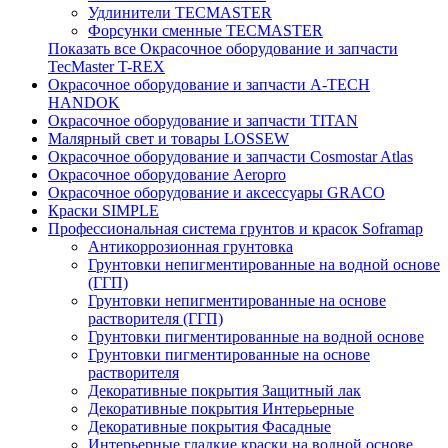
Удлинители TECMASTER
Форсунки сменные TECMASTER
Показать все Окрасочное оборудование и запчасти
TecMaster T-REX
Окрасочное оборудование и запчасти A-TECH
HANDOK
Окрасочное оборудование и запчасти TITAN
Малярный свет и товары LOSSEW
Окрасочное оборудование и запчасти Cosmostar Atlas
Окрасочное оборудование Aeropro
Окрасочное оборудование и аксессуары GRACO
Краски SIMPLE
Профессиональная система грунтов и красок Soframap
Антикоррозионная грунтовка
Грунтовки непигментированные на водной основе
(ГГП)
Грунтовки непигментированные на основе
растворителя (ГГП)
Грунтовки пигментированные на водной основе
Грунтовки пигментированные на основе
растворителя
Декоративные покрытия Защитный лак
Декоративные покрытия Интерьерные
Декоративные покрытия Фасадные
Интерьерные гладкие краски на водной основе