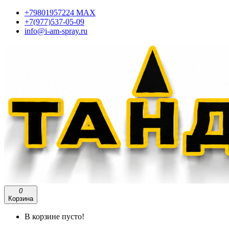
+79801957224 МАХ
+7(977)537-05-09
info@i-am-spray.ru
0
Корзина
В корзине пусто!