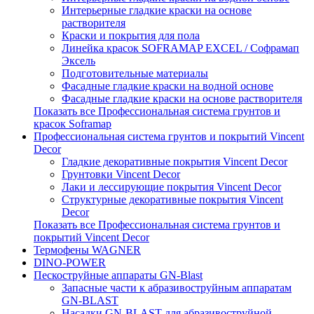
Интерьерные гладкие краски на основе
растворителя
Краски и покрытия для пола
Линейка красок SOFRAMAP EXCEL / Софрамап
Эксель
Подготовительные материалы
Фасадные гладкие краски на водной основе
Фасадные гладкие краски на основе растворителя
Показать все Профессиональная система грунтов и
красок Soframap
Профессиональная система грунтов и покрытий Vincent
Decor
Гладкие декоративные покрытия Vincent Decor
Грунтовки Vincent Decor
Лаки и лессирующие покрытия Vincent Decor
Структурные декоративные покрытия Vincent
Decor
Показать все Профессиональная система грунтов и
покрытий Vincent Decor
Термофены WAGNER
DINO-POWER
Пескоструйные аппараты GN-Blast
Запасные части к абразивоструйным аппаратам
GN-BLAST
Насадки GN-BLAST для абразивоструйной