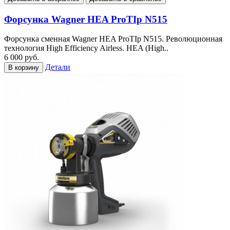
Форсунка Wagner HEA ProTIp N515
Форсунка сменная Wagner HEA ProTIp N515. Революционная
технология High Efficiency Airless. HEA (High..
6 000 руб.
Детали
В корзину