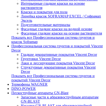
Интерьерные гладкие краски на основе
растворителя
Краски и покрытия для пола
Линейка красок SOFRAMAP EXCEL / Софрамап
Эксель
Подготовительные материалы
Фасадные гладкие краски на водной основе
Фасадные гладкие краски на основе растворителя
Показать все Профессиональная система грунтов и
красок Soframap
Профессиональная система грунтов и покрытий Vincent
Decor
Гладкие декоративные покрытия Vincent Decor
Грунтовки Vincent Decor
Лаки и лессирующие покрытия Vincent Decor
Структурные декоративные покрытия Vincent
Decor
Показать все Профессиональная система грунтов и
покрытий Vincent Decor
Термофены WAGNER
DINO-POWER
Пескоструйные аппараты GN-Blast
Запасные части к абразивоструйным аппаратам
GN-BLAST
Насадки GN-BLAST для абразивоструйной