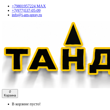
+79801957224 МАХ
+7(977)537-05-09
info@i-am-spray.ru
0
Корзина
В корзине пусто!