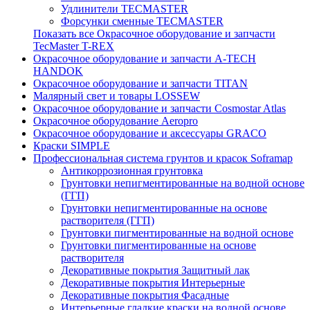
Удлинители TECMASTER
Форсунки сменные TECMASTER
Показать все Окрасочное оборудование и запчасти
TecMaster T-REX
Окрасочное оборудование и запчасти A-TECH
HANDOK
Окрасочное оборудование и запчасти TITAN
Малярный свет и товары LOSSEW
Окрасочное оборудование и запчасти Cosmostar Atlas
Окрасочное оборудование Aeropro
Окрасочное оборудование и аксессуары GRACO
Краски SIMPLE
Профессиональная система грунтов и красок Soframap
Антикоррозионная грунтовка
Грунтовки непигментированные на водной основе
(ГГП)
Грунтовки непигментированные на основе
растворителя (ГГП)
Грунтовки пигментированные на водной основе
Грунтовки пигментированные на основе
растворителя
Декоративные покрытия Защитный лак
Декоративные покрытия Интерьерные
Декоративные покрытия Фасадные
Интерьерные гладкие краски на водной основе