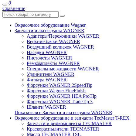
0
Сравнение
Окрасочное оборудование Wagner
Запчасти и аксессуары WAGNER
Адаптеры/Переходники WAGNER
Верхние бачки WAGNER
Воздушный колпачок WAGNER
Насадки WAGNER
Пистолеты WAGNER
Ремкомплекты WAGNER
Специальные жидкости WAGNER
Удлинители WAGNER
Фильтра WAGNER
Форсунки WAGNER 2SpeedTip
Форсунки Wagner FineFinish
Форсунки WAGNER HEA ProTIp
Форсунки WAGNER TradeTip 3
Шланги WAGNER
Показать все Запчасти и аксессуары WAGNER
Окрасочное оборудование и запчасти TecMaster T-REX
Запчасти и ремкомплекты TECMASTER
Краскораспылители TECMASTER
Масло TECMASTER TSL