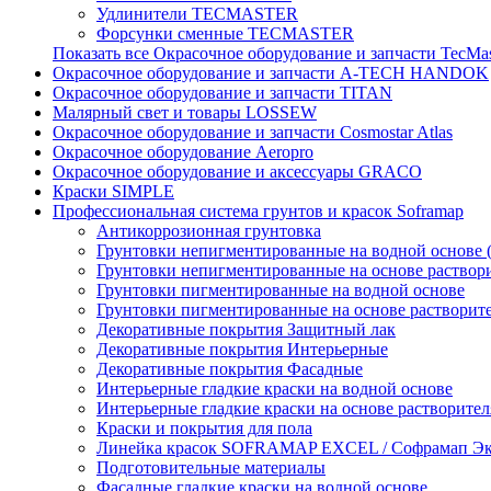
Удлинители TECMASTER
Форсунки сменные TECMASTER
Показать все Окрасочное оборудование и запчасти TecMa
Окрасочное оборудование и запчасти A-TECH HANDOK
Окрасочное оборудование и запчасти TITAN
Малярный свет и товары LOSSEW
Окрасочное оборудование и запчасти Cosmostar Atlas
Окрасочное оборудование Aeropro
Окрасочное оборудование и аксессуары GRACO
Краски SIMPLE
Профессиональная система грунтов и красок Soframap
Антикоррозионная грунтовка
Грунтовки непигментированные на водной основе 
Грунтовки непигментированные на основе раствор
Грунтовки пигментированные на водной основе
Грунтовки пигментированные на основе растворит
Декоративные покрытия Защитный лак
Декоративные покрытия Интерьерные
Декоративные покрытия Фасадные
Интерьерные гладкие краски на водной основе
Интерьерные гладкие краски на основе растворител
Краски и покрытия для пола
Линейка красок SOFRAMAP EXCEL / Софрамап Эк
Подготовительные материалы
Фасадные гладкие краски на водной основе