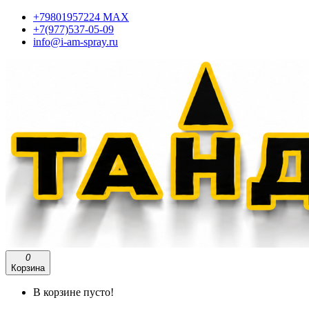
+79801957224 МАХ
+7(977)537-05-09
info@i-am-spray.ru
0
Корзина
В корзине пусто!