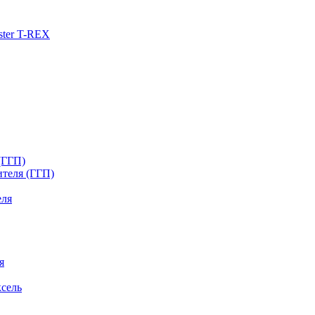
ster T-REX
(ГГП)
ителя (ГГП)
еля
я
сель