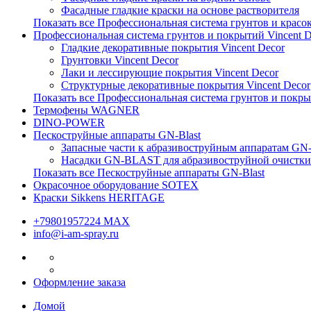
Фасадные гладкие краски на основе растворителя
Показать все Профессиональная система грунтов и красо
Профессиональная система грунтов и покрытий Vincent D
Гладкие декоративные покрытия Vincent Decor
Грунтовки Vincent Decor
Лаки и лессирующие покрытия Vincent Decor
Структурные декоративные покрытия Vincent Decor
Показать все Профессиональная система грунтов и покры
Термофены WAGNER
DINO-POWER
Пескоструйные аппараты GN-Blast
Запасные части к абразивоструйным аппаратам G
Насадки GN-BLAST для абразивоструйной очистки
Показать все Пескоструйные аппараты GN-Blast
Окрасочное оборудование SOTEX
Краски Sikkens HERITAGE
+79801957224 МАХ
info@i-am-spray.ru
Оформление заказа
Домой