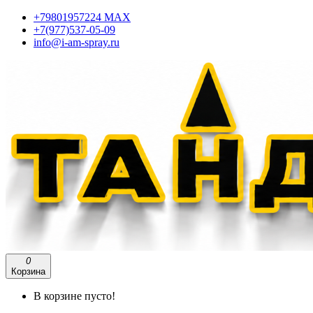
+79801957224 МАХ
+7(977)537-05-09
info@i-am-spray.ru
0
Корзина
В корзине пусто!