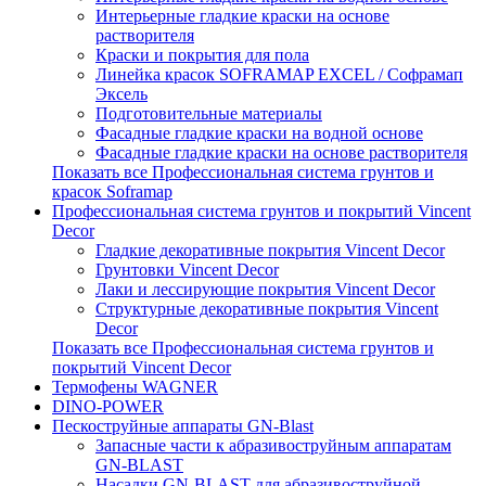
Интерьерные гладкие краски на основе
растворителя
Краски и покрытия для пола
Линейка красок SOFRAMAP EXCEL / Софрамап
Эксель
Подготовительные материалы
Фасадные гладкие краски на водной основе
Фасадные гладкие краски на основе растворителя
Показать все Профессиональная система грунтов и
красок Soframap
Профессиональная система грунтов и покрытий Vincent
Decor
Гладкие декоративные покрытия Vincent Decor
Грунтовки Vincent Decor
Лаки и лессирующие покрытия Vincent Decor
Структурные декоративные покрытия Vincent
Decor
Показать все Профессиональная система грунтов и
покрытий Vincent Decor
Термофены WAGNER
DINO-POWER
Пескоструйные аппараты GN-Blast
Запасные части к абразивоструйным аппаратам
GN-BLAST
Насадки GN-BLAST для абразивоструйной