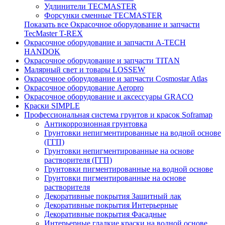
Удлинители TECMASTER
Форсунки сменные TECMASTER
Показать все Окрасочное оборудование и запчасти
TecMaster T-REX
Окрасочное оборудование и запчасти A-TECH
HANDOK
Окрасочное оборудование и запчасти TITAN
Малярный свет и товары LOSSEW
Окрасочное оборудование и запчасти Cosmostar Atlas
Окрасочное оборудование Aeropro
Окрасочное оборудование и аксессуары GRACO
Краски SIMPLE
Профессиональная система грунтов и красок Soframap
Антикоррозионная грунтовка
Грунтовки непигментированные на водной основе
(ГГП)
Грунтовки непигментированные на основе
растворителя (ГГП)
Грунтовки пигментированные на водной основе
Грунтовки пигментированные на основе
растворителя
Декоративные покрытия Защитный лак
Декоративные покрытия Интерьерные
Декоративные покрытия Фасадные
Интерьерные гладкие краски на водной основе