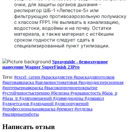
очки, для защиты органов дыхания -
респиратор ШБ-1 «Лепесток-5» или
фильтрующую противоаэрозольную полумаску
с классом FFP1. Не выливать в канализацию,
водостоки, водоёмы и на почву. Остатки
материала, а также материал с истёкшим
сроком годности следует сдать в
специализированный пункт утилизации.
Sprayguide - безвоздушное
нанесение Wagner SuperFinish 23Pro
Теги:
#excel_сатин #краскадлястен #краскадляпотолков
#матоваякраска #шелковистоматовая #воднодисперсионная
#интерьернаякраска #высокопрочноепокрытие
#устойчивостьктрению #белизна #укрывистость #база_p
#база_tr #дляпомещений #длямедицины #дляшкол
#длядетсадов #длязданий #длясооружений
#профессиональнаякраска #ремонт #отделка
#малярныеработы
Написать отзыв