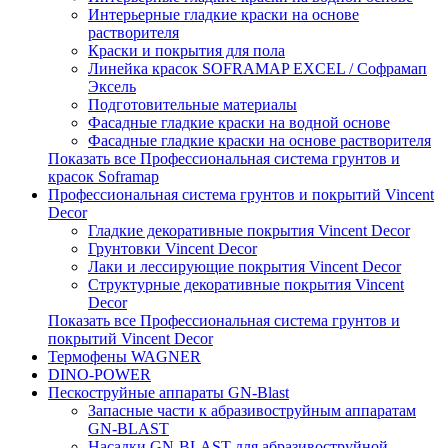
Интерьерные гладкие краски на основе
растворителя
Краски и покрытия для пола
Линейка красок SOFRAMAP EXCEL / Софрамап
Эксель
Подготовительные материалы
Фасадные гладкие краски на водной основе
Фасадные гладкие краски на основе растворителя
Показать все Профессиональная система грунтов и
красок Soframap
Профессиональная система грунтов и покрытий Vincent
Decor
Гладкие декоративные покрытия Vincent Decor
Грунтовки Vincent Decor
Лаки и лессирующие покрытия Vincent Decor
Структурные декоративные покрытия Vincent
Decor
Показать все Профессиональная система грунтов и
покрытий Vincent Decor
Термофены WAGNER
DINO-POWER
Пескоструйные аппараты GN-Blast
Запасные части к абразивоструйным аппаратам
GN-BLAST
Насадки GN-BLAST для абразивоструйной