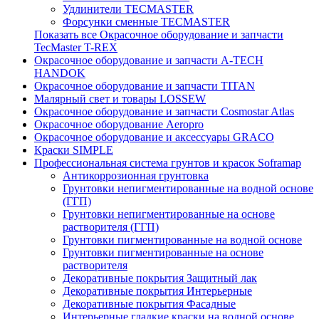
Удлинители TECMASTER
Форсунки сменные TECMASTER
Показать все Окрасочное оборудование и запчасти
TecMaster T-REX
Окрасочное оборудование и запчасти A-TECH
HANDOK
Окрасочное оборудование и запчасти TITAN
Малярный свет и товары LOSSEW
Окрасочное оборудование и запчасти Cosmostar Atlas
Окрасочное оборудование Aeropro
Окрасочное оборудование и аксессуары GRACO
Краски SIMPLE
Профессиональная система грунтов и красок Soframap
Антикоррозионная грунтовка
Грунтовки непигментированные на водной основе
(ГГП)
Грунтовки непигментированные на основе
растворителя (ГГП)
Грунтовки пигментированные на водной основе
Грунтовки пигментированные на основе
растворителя
Декоративные покрытия Защитный лак
Декоративные покрытия Интерьерные
Декоративные покрытия Фасадные
Интерьерные гладкие краски на водной основе