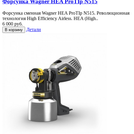
Форсунка Wagner HEA ProTIp N515
Форсунка сменная Wagner HEA ProTIp N515. Революционная
технология High Efficiency Airless. HEA (High..
6 000 руб.
Детали
В корзину