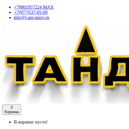
+79801957224 МАХ
+7(977)537-05-09
info@i-am-spray.ru
0
Корзина
В корзине пусто!