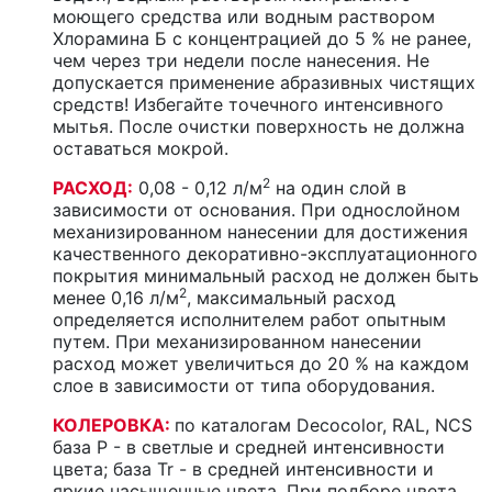
моющего средства или водным раствором
Хлорамина Б с концентрацией до 5 % не ранее,
чем через три недели после нанесения. Не
допускается применение абразивных чистящих
средств! Избегайте точечного интенсивного
мытья. После очистки поверхность не должна
оставаться мокрой.
2
РАСХОД:
0,08 - 0,12 л/м
на один слой в
зависимости от основания. При однослойном
механизированном нанесении для достижения
качественного декоративно-эксплуатационного
покрытия минимальный расход не должен быть
2
менее 0,16 л/м
, максимальный расход
определяется исполнителем работ опытным
путем. При механизированном нанесении
расход может увеличиться до 20 % на каждом
слое в зависимости от типа оборудования.
КОЛЕРОВКА:
по каталогам Decocolor, RAL, NCS
база P - в светлые и средней интенсивности
цвета; база Tr - в средней интенсивности и
яркие насыщенные цвета. При подборе цвета