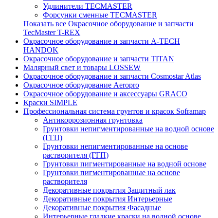
Удлинители TECMASTER
Форсунки сменные TECMASTER
Показать все Окрасочное оборудование и запчасти
TecMaster T-REX
Окрасочное оборудование и запчасти A-TECH
HANDOK
Окрасочное оборудование и запчасти TITAN
Малярный свет и товары LOSSEW
Окрасочное оборудование и запчасти Cosmostar Atlas
Окрасочное оборудование Aeropro
Окрасочное оборудование и аксессуары GRACO
Краски SIMPLE
Профессиональная система грунтов и красок Soframap
Антикоррозионная грунтовка
Грунтовки непигментированные на водной основе
(ГГП)
Грунтовки непигментированные на основе
растворителя (ГГП)
Грунтовки пигментированные на водной основе
Грунтовки пигментированные на основе
растворителя
Декоративные покрытия Защитный лак
Декоративные покрытия Интерьерные
Декоративные покрытия Фасадные
Интерьерные гладкие краски на водной основе