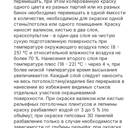
перемешать, при этом колерованную краску
одного цвета из разных партий или из разных
банок необходимо перемешать в одной ёмкости
в количестве, необходимом для окраски одной
стены/потолка или одного помещения. Краску
наносят валиком, кистью в два слоя,
краскопультом - в один-два слоя на чистую
сухую подготовленную поверхность при
температуре окружающего воздуха плюс (8 -
25) °С и относительной влажности воздуха не
более 70 %. Нанесения второго слоя при
температуре плюс (18 - 22) °С - через 4 ч, при
более низкой температуре время высыхания
увеличивается. Каждый слой следует наносить
на весь потолок/стену/изделие без перерывов в
нанесении во избежание видимых стыков
отдельных участков окрашиваемой
поверхности. При окраске валиком или кистью
рельефных потолочных плинтусов и лепнины
краску разбавляют водой от 3 до 5 % (по
объёму); при окраске гипсовых 3D панелей
разбавление только в случае необходимости в
зависимости от глубины рельефа; при окраске