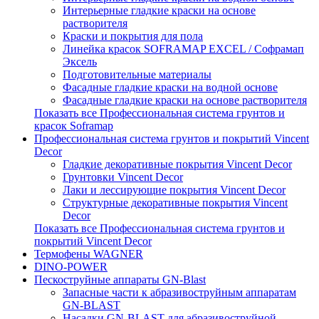
Интерьерные гладкие краски на основе
растворителя
Краски и покрытия для пола
Линейка красок SOFRAMAP EXCEL / Софрамап
Эксель
Подготовительные материалы
Фасадные гладкие краски на водной основе
Фасадные гладкие краски на основе растворителя
Показать все Профессиональная система грунтов и
красок Soframap
Профессиональная система грунтов и покрытий Vincent
Decor
Гладкие декоративные покрытия Vincent Decor
Грунтовки Vincent Decor
Лаки и лессирующие покрытия Vincent Decor
Структурные декоративные покрытия Vincent
Decor
Показать все Профессиональная система грунтов и
покрытий Vincent Decor
Термофены WAGNER
DINO-POWER
Пескоструйные аппараты GN-Blast
Запасные части к абразивоструйным аппаратам
GN-BLAST
Насадки GN-BLAST для абразивоструйной