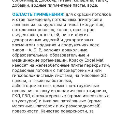
сополимера, диоксид титана, кальциты, тальк,
добавки, водные пигментные пасты, вода.
ОБЛАСТЬ ПРИМЕНЕНИЯ:
для окраски потолков
и стен помещений, потолочных плинтусов и
лепнины из полиуретана и гипса (молдингов,
потолочных розеток, колонн, пилястров,
пьедесталов, консолей, ниш и других
декоративных изделий и декоративных
элементов) в зданиях и сооружениях всех
типов - А, Б, В, включая дошкольные
образовательные, образовательные и
медицинские организации. Краску Excel Mat
наносят на железобетонные плиты перекрытий,
подвесные потолки с гипсокартонными или
гипсоволокнистыми листами, на гипсовые 3D
панели, а также на бетонные,
асбестоцементные, цементно-стружечные
основания, кладку из керамического кирпича,
ГКЛ, ГВЛ, оштукатуренные (кроме известковых
штукатурок) и /или зашпатлёванные (кроме
масляных шпатлёвок и их разновидностей)
поверхности. Качество поверхности, за