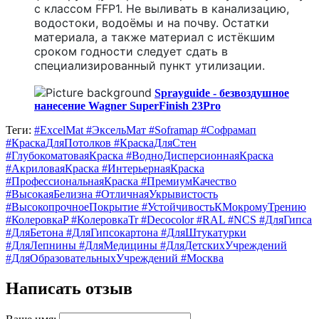
с классом FFP1. Не выливать в канализацию,
водостоки, водоёмы и на почву. Остатки
материала, а также материал с истёкшим
сроком годности следует сдать в
специализированный пункт утилизации.
Sprayguide - безвоздушное
нанесение Wagner SuperFinish 23Pro
Теги:
#ExcelMat #ЭксельМат #Soframap #Софрамап
#КраскаДляПотолков #КраскаДляСтен
#ГлубокоматоваяКраска #ВодноДисперсионнаяКраска
#АкриловаяКраска #ИнтерьернаяКраска
#ПрофессиональнаяКраска #ПремиумКачество
#ВысокаяБелизна #ОтличнаяУкрывистость
#ВысокопрочноеПокрытие #УстойчивостьКМокромуТрению
#КолеровкаP #КолеровкаTr #Decocolor #RAL #NCS #ДляГипса
#ДляБетона #ДляГипсокартона #ДляШтукатурки
#ДляЛепнины #ДляМедицины #ДляДетскихУчреждений
#ДляОбразовательныхУчреждений #Москва
Написать отзыв