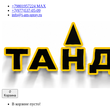
+79801957224 МАХ
+7(977)537-05-09
info@i-am-spray.ru
0
Корзина
В корзине пусто!