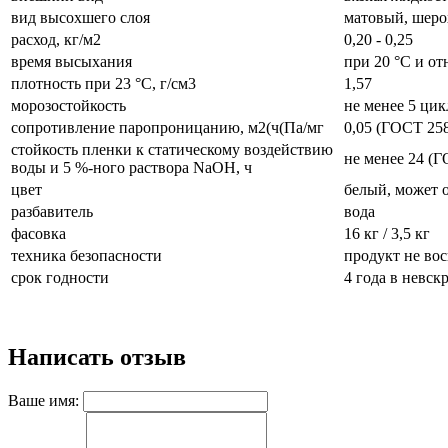
вид высохшего слоя
матовый, шеро
расход, кг/м2
0,20 - 0,25
время высыхания
при 20 °С и от
плотность при 23 °С, г/см3
1,57
морозостойкость
не менее 5 цик
сопротивление паропроницанию, м2(ч(Па/мг
0,05 (ГОСТ 2589
стойкость пленки к статическому воздействию
не менее 24 (Г
воды и 5 %-ного раствора NaOH, ч
цвет
белый, может о
разбавитель
вода
фасовка
16 кг / 3,5 кг
техника безопасности
продукт не вос
срок годности
4 года в невск
Написать отзыв
Ваше имя: