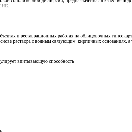
вой сополимерной дисперсии, предназначенная в качестве подс
CHE.
бъектах и реставрационных работах на облицовочных гипсокарт
основе раствора с водным связующим, кирпичных основаниях, а 
егулирует впитывающую способность
в
ь