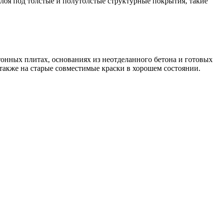
лоя под толстые и полутолстые структурные покрытия, такие
онных плитах, основаниях из неотделанного бетона и готовых
также на старые совместимые краски в хорошем состоянии.