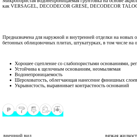
Микропористая водонепроницаемая грунтовка на основе акрило
как VERSAGEL, DECODECOR GRESE, DECODECOR TALO
Предназначена для наружной и внутренней отделки на новых о
бетонных облицовочных плитах, штукатурках, в том числе на 
Хорошее сцепление со слабопористыми основаниями, р
Устойчива к щелочным основаниям, неомыляемая
Водонепроницаемость
Шероховатость, облегчающая нанесение финишных слое
Укрывистость, выравнивает контрастность оснований
внешний вид
вязкая жидкост