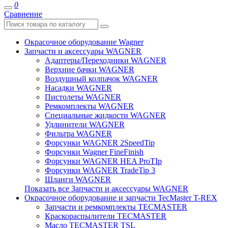
0
Сравнение
Окрасочное оборудование Wagner
Запчасти и аксессуары WAGNER
Адаптеры/Переходники WAGNER
Верхние бачки WAGNER
Воздушный колпачок WAGNER
Насадки WAGNER
Пистолеты WAGNER
Ремкомплекты WAGNER
Специальные жидкости WAGNER
Удлинители WAGNER
Фильтра WAGNER
Форсунки WAGNER 2SpeedTip
Форсунки Wagner FineFinish
Форсунки WAGNER HEA ProTIp
Форсунки WAGNER TradeTip 3
Шланги WAGNER
Показать все Запчасти и аксессуары WAGNER
Окрасочное оборудование и запчасти TecMaster T-REX
Запчасти и ремкомплекты TECMASTER
Краскораспылители TECMASTER
Масло TECMASTER TSL