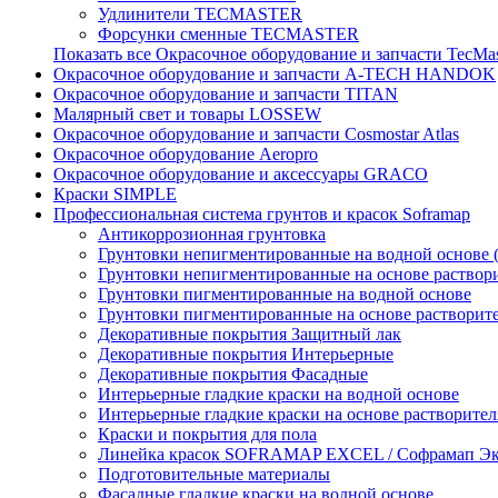
Удлинители TECMASTER
Форсунки сменные TECMASTER
Показать все Окрасочное оборудование и запчасти TecMa
Окрасочное оборудование и запчасти A-TECH HANDOK
Окрасочное оборудование и запчасти TITAN
Малярный свет и товары LOSSEW
Окрасочное оборудование и запчасти Cosmostar Atlas
Окрасочное оборудование Aeropro
Окрасочное оборудование и аксессуары GRACO
Краски SIMPLE
Профессиональная система грунтов и красок Soframap
Антикоррозионная грунтовка
Грунтовки непигментированные на водной основе 
Грунтовки непигментированные на основе раствор
Грунтовки пигментированные на водной основе
Грунтовки пигментированные на основе растворит
Декоративные покрытия Защитный лак
Декоративные покрытия Интерьерные
Декоративные покрытия Фасадные
Интерьерные гладкие краски на водной основе
Интерьерные гладкие краски на основе растворител
Краски и покрытия для пола
Линейка красок SOFRAMAP EXCEL / Софрамап Эк
Подготовительные материалы
Фасадные гладкие краски на водной основе