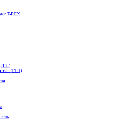
ster T-REX
(ГГП)
ителя (ГГП)
еля
я
сель