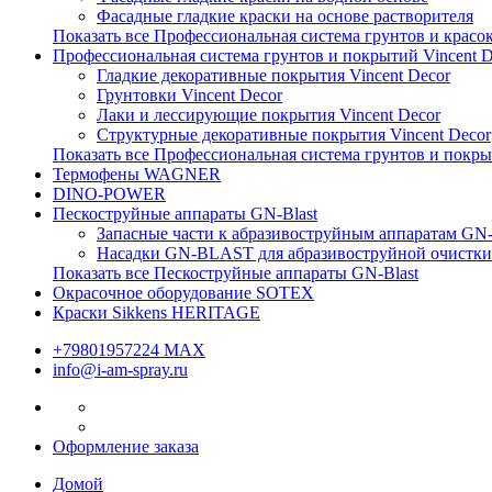
Фасадные гладкие краски на основе растворителя
Показать все Профессиональная система грунтов и красо
Профессиональная система грунтов и покрытий Vincent D
Гладкие декоративные покрытия Vincent Decor
Грунтовки Vincent Decor
Лаки и лессирующие покрытия Vincent Decor
Структурные декоративные покрытия Vincent Decor
Показать все Профессиональная система грунтов и покры
Термофены WAGNER
DINO-POWER
Пескоструйные аппараты GN-Blast
Запасные части к абразивоструйным аппаратам G
Насадки GN-BLAST для абразивоструйной очистки
Показать все Пескоструйные аппараты GN-Blast
Окрасочное оборудование SOTEX
Краски Sikkens HERITAGE
+79801957224 МАХ
info@i-am-spray.ru
Оформление заказа
Домой