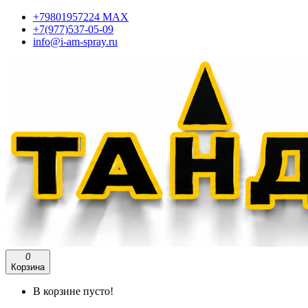
+79801957224 МАХ
+7(977)537-05-09
info@i-am-spray.ru
0
Корзина
В корзине пусто!