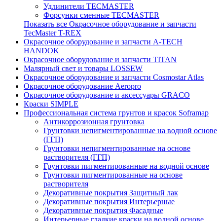
Удлинители TECMASTER
Форсунки сменные TECMASTER
Показать все Окрасочное оборудование и запчасти
TecMaster T-REX
Окрасочное оборудование и запчасти A-TECH
HANDOK
Окрасочное оборудование и запчасти TITAN
Малярный свет и товары LOSSEW
Окрасочное оборудование и запчасти Cosmostar Atlas
Окрасочное оборудование Aeropro
Окрасочное оборудование и аксессуары GRACO
Краски SIMPLE
Профессиональная система грунтов и красок Soframap
Антикоррозионная грунтовка
Грунтовки непигментированные на водной основе
(ГГП)
Грунтовки непигментированные на основе
растворителя (ГГП)
Грунтовки пигментированные на водной основе
Грунтовки пигментированные на основе
растворителя
Декоративные покрытия Защитный лак
Декоративные покрытия Интерьерные
Декоративные покрытия Фасадные
Интерьерные гладкие краски на водной основе