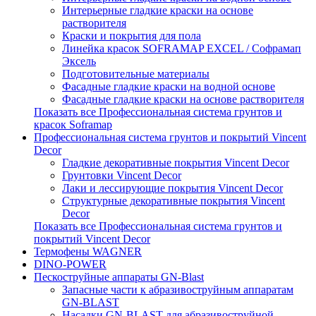
Интерьерные гладкие краски на основе
растворителя
Краски и покрытия для пола
Линейка красок SOFRAMAP EXCEL / Софрамап
Эксель
Подготовительные материалы
Фасадные гладкие краски на водной основе
Фасадные гладкие краски на основе растворителя
Показать все Профессиональная система грунтов и
красок Soframap
Профессиональная система грунтов и покрытий Vincent
Decor
Гладкие декоративные покрытия Vincent Decor
Грунтовки Vincent Decor
Лаки и лессирующие покрытия Vincent Decor
Структурные декоративные покрытия Vincent
Decor
Показать все Профессиональная система грунтов и
покрытий Vincent Decor
Термофены WAGNER
DINO-POWER
Пескоструйные аппараты GN-Blast
Запасные части к абразивоструйным аппаратам
GN-BLAST
Насадки GN-BLAST для абразивоструйной