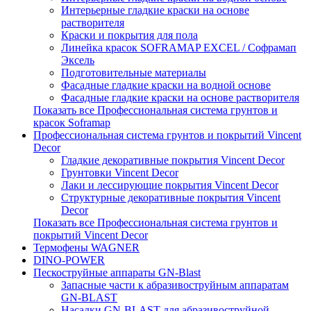
Интерьерные гладкие краски на основе
растворителя
Краски и покрытия для пола
Линейка красок SOFRAMAP EXCEL / Софрамап
Эксель
Подготовительные материалы
Фасадные гладкие краски на водной основе
Фасадные гладкие краски на основе растворителя
Показать все Профессиональная система грунтов и
красок Soframap
Профессиональная система грунтов и покрытий Vincent
Decor
Гладкие декоративные покрытия Vincent Decor
Грунтовки Vincent Decor
Лаки и лессирующие покрытия Vincent Decor
Структурные декоративные покрытия Vincent
Decor
Показать все Профессиональная система грунтов и
покрытий Vincent Decor
Термофены WAGNER
DINO-POWER
Пескоструйные аппараты GN-Blast
Запасные части к абразивоструйным аппаратам
GN-BLAST
Насадки GN-BLAST для абразивоструйной