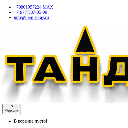
+79801957224 МАХ
+7(977)537-05-09
info@i-am-spray.ru
0
Корзина
В корзине пусто!