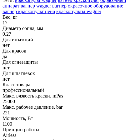
Теги:
краскопульт wagner
вагнер краскопульт
окрасочный
аппарат вагнер
wagner
вагнер окрасочное оборудование
вагнер краскопульт цена
краскопульты wagner
Вес, кг
17
Диаметр сопла, мм
0.27
Для инъекций
нет
Для красок
да
Для огнезащиты
нет
Для шпатлёвок
нет
Класс товара
профессиональный
Макс. вязкость краски, mPas
25000
Макс. рабочее давление, bar
221
Мощность, Вт
1100
Принцип работы
Airless