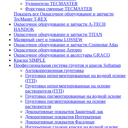
Удлинители TECMASTER
Форсунки сменные TECMASTER
Показать все Окрасочное оборудование и запчасти
TecMaster T-REX
Окрасочное оборудование и запчасти A-TECH
HANDOK
Окрасочное оборудование и запчасти TITAN
Малярный свет и товары LOSSEW
Окрасочное оборудование и запчасти Cosmostar Atlas
Окрасочное оборудование Aeropro
Окрасочное оборудование и аксессуары GRACO
Краски SIMPLE
Профессиональная система грунтов и красок Soframap
Антикоррозионная грунтовка
Грунтовки непигментированные на водной основе
(ГГП)
Грунтовки непигментированные на основе
растворителя (ГГП)
Грунтовки пигментированные на водной основе
Грунтовки пигментированные на основе
растворителя
Декоративные покрытия Защитный лак
Декоративные покрытия Интерьерные
Декоративные покрытия Фасадные
Интерьерные гладкие краски на водной основе