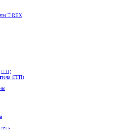
ster T-REX
(ГГП)
ителя (ГГП)
еля
я
сель