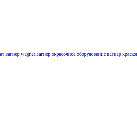
ат вагнер
wagner
вагнер окрасочное оборудование
вагнер краско