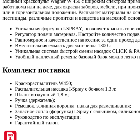
Мощный краскопульт Wagner W 450 с широким спектром примен
работ дома или на даче, для окраски заборов, мебели, при пр
или в горизонтальном положении. Распыляет материалы на осно
пестициды, различные пропитки и вещества на масляной основ
Уникальная форсунка I-SPRAY, позволяет красить горизо
Регулятор подачи материала. Настройте количество подав
Равномерное и качественное нанесение за один проход д
Вместительная емкость для материала 1300 л
Уникальная система быстрой смены насадок CLICK & P
Удобный наплечный ремень: базовый блок можно легко п
Комплект поставки
Краскораспылитель W450;
Распылительная насадка I-Spray с бочком 1,3 л;
Шланг воздушный 1,8 м;
Ручка (держатель);
Ремешок, заливная воронка, палка для размешивания;
Запасное сопло (форсунка) I-Spray с сальником, силиконов
Руководство по эксплуатации;
Гарантийный талон.