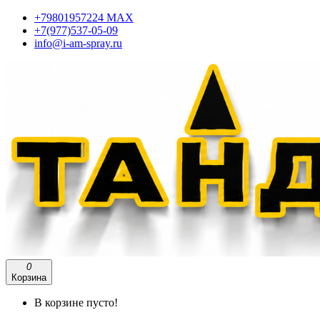
+79801957224 МАХ
+7(977)537-05-09
info@i-am-spray.ru
0
Корзина
В корзине пусто!