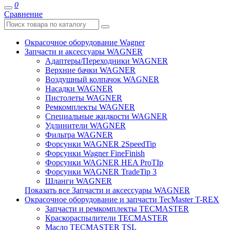
0
Сравнение
Окрасочное оборудование Wagner
Запчасти и аксессуары WAGNER
Адаптеры/Переходники WAGNER
Верхние бачки WAGNER
Воздушный колпачок WAGNER
Насадки WAGNER
Пистолеты WAGNER
Ремкомплекты WAGNER
Специальные жидкости WAGNER
Удлинители WAGNER
Фильтра WAGNER
Форсунки WAGNER 2SpeedTip
Форсунки Wagner FineFinish
Форсунки WAGNER HEA ProTIp
Форсунки WAGNER TradeTip 3
Шланги WAGNER
Показать все Запчасти и аксессуары WAGNER
Окрасочное оборудование и запчасти TecMaster T-REX
Запчасти и ремкомплекты TECMASTER
Краскораспылители TECMASTER
Масло TECMASTER TSL