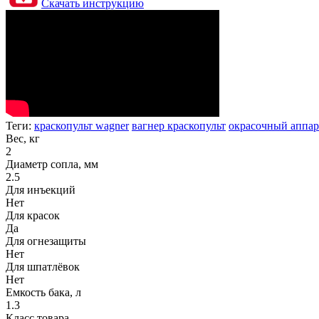
Скачать инструкцию
Теги:
краскопульт wagner
вагнер краскопульт
окрасочный аппар
Вес, кг
2
Диаметр сопла, мм
2.5
Для инъекций
Нет
Для красок
Да
Для огнезащиты
Нет
Для шпатлёвок
Нет
Емкость бака, л
1.3
Класс товара