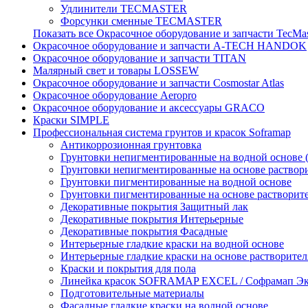
Удлинители TECMASTER
Форсунки сменные TECMASTER
Показать все Окрасочное оборудование и запчасти TecMa
Окрасочное оборудование и запчасти A-TECH HANDOK
Окрасочное оборудование и запчасти TITAN
Малярный свет и товары LOSSEW
Окрасочное оборудование и запчасти Cosmostar Atlas
Окрасочное оборудование Aeropro
Окрасочное оборудование и аксессуары GRACO
Краски SIMPLE
Профессиональная система грунтов и красок Soframap
Антикоррозионная грунтовка
Грунтовки непигментированные на водной основе 
Грунтовки непигментированные на основе раствор
Грунтовки пигментированные на водной основе
Грунтовки пигментированные на основе растворит
Декоративные покрытия Защитный лак
Декоративные покрытия Интерьерные
Декоративные покрытия Фасадные
Интерьерные гладкие краски на водной основе
Интерьерные гладкие краски на основе растворител
Краски и покрытия для пола
Линейка красок SOFRAMAP EXCEL / Софрамап Эк
Подготовительные материалы
Фасадные гладкие краски на водной основе