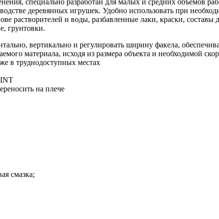
ения, специально разработан для малых и средних объемов раб
оизводстве деревянных игрушек. Удобно использовать при необхо
ве растворителей и воды, разбавленные лаки, краски, составы 
е, грунтовки.
нтально, вертикально и регулировать ширину факела, обеспечив
аемого материала, исходя из размера объекта и необходимой ско
аже в труднодоступных местах
AINT
ереносить на плече
ая смазка;