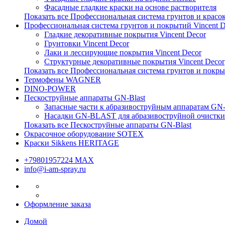
Фасадные гладкие краски на основе растворителя
Показать все Профессиональная система грунтов и красо
Профессиональная система грунтов и покрытий Vincent D
Гладкие декоративные покрытия Vincent Decor
Грунтовки Vincent Decor
Лаки и лессирующие покрытия Vincent Decor
Структурные декоративные покрытия Vincent Decor
Показать все Профессиональная система грунтов и покры
Термофены WAGNER
DINO-POWER
Пескоструйные аппараты GN-Blast
Запасные части к абразивоструйным аппаратам G
Насадки GN-BLAST для абразивоструйной очистки
Показать все Пескоструйные аппараты GN-Blast
Окрасочное оборудование SOTEX
Краски Sikkens HERITAGE
+79801957224 МАХ
info@i-am-spray.ru
Оформление заказа
Домой