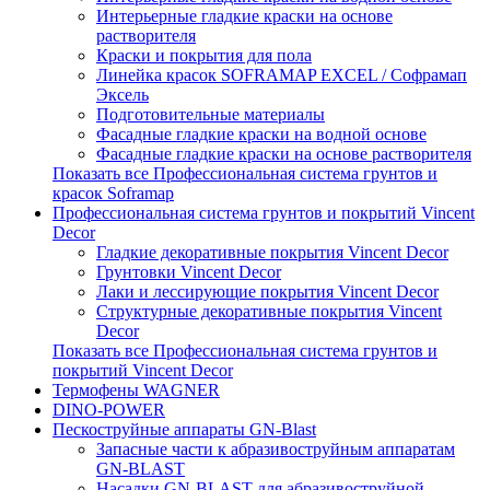
Интерьерные гладкие краски на основе
растворителя
Краски и покрытия для пола
Линейка красок SOFRAMAP EXCEL / Софрамап
Эксель
Подготовительные материалы
Фасадные гладкие краски на водной основе
Фасадные гладкие краски на основе растворителя
Показать все Профессиональная система грунтов и
красок Soframap
Профессиональная система грунтов и покрытий Vincent
Decor
Гладкие декоративные покрытия Vincent Decor
Грунтовки Vincent Decor
Лаки и лессирующие покрытия Vincent Decor
Структурные декоративные покрытия Vincent
Decor
Показать все Профессиональная система грунтов и
покрытий Vincent Decor
Термофены WAGNER
DINO-POWER
Пескоструйные аппараты GN-Blast
Запасные части к абразивоструйным аппаратам
GN-BLAST
Насадки GN-BLAST для абразивоструйной