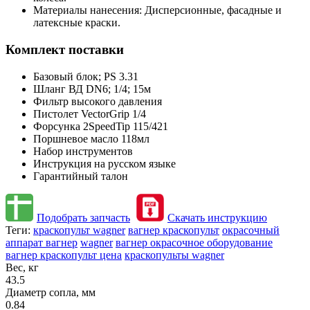
Материалы нанесения: Дисперсионные, фасадные и
латексные краски.
Комплект поставки
Базовый блок; PS 3.31
Шланг ВД DN6; 1/4; 15м
Фильтр высокого давления
Пистолет VectorGrip 1/4
Форсунка 2SpeedTip 115/421
Поршневое масло 118мл
Набор инструментов
Инструкция на русском языке
Гарантийный талон
Подобрать запчасть
Скачать инструкцию
Теги:
краскопульт wagner
вагнер краскопульт
окрасочный
аппарат вагнер
wagner
вагнер окрасочное оборудование
вагнер краскопульт цена
краскопульты wagner
Вес, кг
43.5
Диаметр сопла, мм
0.84