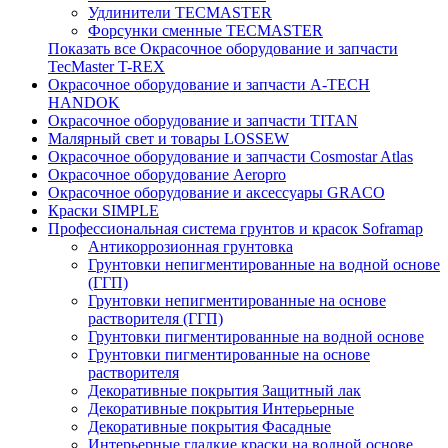
Удлинители TECMASTER
Форсунки сменные TECMASTER
Показать все Окрасочное оборудование и запчасти
TecMaster T-REX
Окрасочное оборудование и запчасти A-TECH
HANDOK
Окрасочное оборудование и запчасти TITAN
Малярный свет и товары LOSSEW
Окрасочное оборудование и запчасти Cosmostar Atlas
Окрасочное оборудование Aeropro
Окрасочное оборудование и аксессуары GRACO
Краски SIMPLE
Профессиональная система грунтов и красок Soframap
Антикоррозионная грунтовка
Грунтовки непигментированные на водной основе
(ГГП)
Грунтовки непигментированные на основе
растворителя (ГГП)
Грунтовки пигментированные на водной основе
Грунтовки пигментированные на основе
растворителя
Декоративные покрытия Защитный лак
Декоративные покрытия Интерьерные
Декоративные покрытия Фасадные
Интерьерные гладкие краски на водной основе