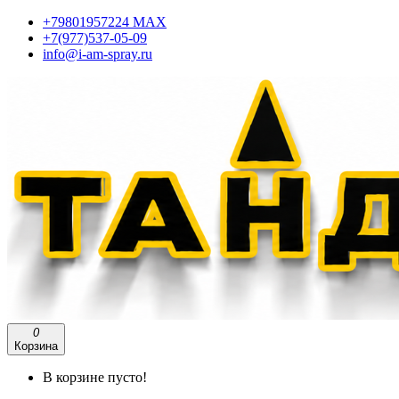
+79801957224 МАХ
+7(977)537-05-09
info@i-am-spray.ru
0
Корзина
В корзине пусто!