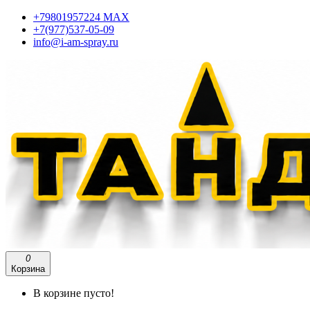
+79801957224 МАХ
+7(977)537-05-09
info@i-am-spray.ru
0
Корзина
В корзине пусто!