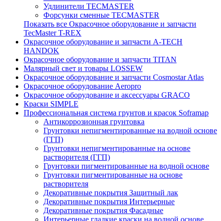
Удлинители TECMASTER
Форсунки сменные TECMASTER
Показать все Окрасочное оборудование и запчасти
TecMaster T-REX
Окрасочное оборудование и запчасти A-TECH
HANDOK
Окрасочное оборудование и запчасти TITAN
Малярный свет и товары LOSSEW
Окрасочное оборудование и запчасти Cosmostar Atlas
Окрасочное оборудование Aeropro
Окрасочное оборудование и аксессуары GRACO
Краски SIMPLE
Профессиональная система грунтов и красок Soframap
Антикоррозионная грунтовка
Грунтовки непигментированные на водной основе
(ГГП)
Грунтовки непигментированные на основе
растворителя (ГГП)
Грунтовки пигментированные на водной основе
Грунтовки пигментированные на основе
растворителя
Декоративные покрытия Защитный лак
Декоративные покрытия Интерьерные
Декоративные покрытия Фасадные
Интерьерные гладкие краски на водной основе