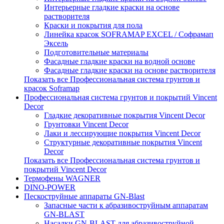
Интерьерные гладкие краски на основе
растворителя
Краски и покрытия для пола
Линейка красок SOFRAMAP EXCEL / Софрамап
Эксель
Подготовительные материалы
Фасадные гладкие краски на водной основе
Фасадные гладкие краски на основе растворителя
Показать все Профессиональная система грунтов и
красок Soframap
Профессиональная система грунтов и покрытий Vincent
Decor
Гладкие декоративные покрытия Vincent Decor
Грунтовки Vincent Decor
Лаки и лессирующие покрытия Vincent Decor
Структурные декоративные покрытия Vincent
Decor
Показать все Профессиональная система грунтов и
покрытий Vincent Decor
Термофены WAGNER
DINO-POWER
Пескоструйные аппараты GN-Blast
Запасные части к абразивоструйным аппаратам
GN-BLAST
Насадки GN-BLAST для абразивоструйной