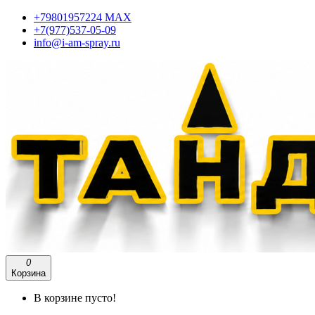
+79801957224 МАХ
+7(977)537-05-09
info@i-am-spray.ru
0
Корзина
В корзине пусто!