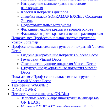
Интерьерные гладкие краски на основе
растворителя
Краски и покрытия для пола
Линейка красок SOFRAMAP EXCEL / Софрамап
Эксель
Подготовительные материалы
Фасадные гладкие краски на водной основе
Фасадные гладкие краски на основе растворителя
Показать все Профессиональная система грунтов и
красок Soframap
Профессиональная система грунтов и покрытий Vincent
Decor
Гладкие декоративные покрытия Vincent Decor
Грунтовки Vincent Decor
Лаки и лессирующие покрытия Vincent Decor
Структурные декоративные покрытия Vincent
Decor
Показать все Профессиональная система грунтов и
покрытий Vincent Decor
Термофены WAGNER
DINO-POWER
Пескоструйные аппараты GN-Blast
Запасные части к абразивоструйным аппаратам
GN-BLAST
Насадки GN-BLAST для абразивоструйной