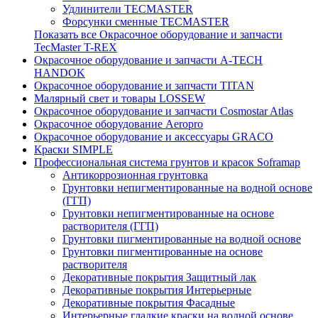
Удлинители TECMASTER
Форсунки сменные TECMASTER
Показать все Окрасочное оборудование и запчасти
TecMaster T-REX
Окрасочное оборудование и запчасти A-TECH
HANDOK
Окрасочное оборудование и запчасти TITAN
Малярный свет и товары LOSSEW
Окрасочное оборудование и запчасти Cosmostar Atlas
Окрасочное оборудование Aeropro
Окрасочное оборудование и аксессуары GRACO
Краски SIMPLE
Профессиональная система грунтов и красок Soframap
Антикоррозионная грунтовка
Грунтовки непигментированные на водной основе
(ГГП)
Грунтовки непигментированные на основе
растворителя (ГГП)
Грунтовки пигментированные на водной основе
Грунтовки пигментированные на основе
растворителя
Декоративные покрытия Защитный лак
Декоративные покрытия Интерьерные
Декоративные покрытия Фасадные
Интерьерные гладкие краски на водной основе