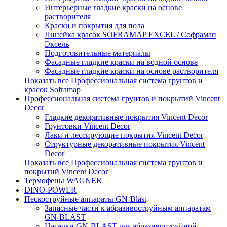
Интерьерные гладкие краски на основе
растворителя
Краски и покрытия для пола
Линейка красок SOFRAMAP EXCEL / Софрамап
Эксель
Подготовительные материалы
Фасадные гладкие краски на водной основе
Фасадные гладкие краски на основе растворителя
Показать все Профессиональная система грунтов и
красок Soframap
Профессиональная система грунтов и покрытий Vincent
Decor
Гладкие декоративные покрытия Vincent Decor
Грунтовки Vincent Decor
Лаки и лессирующие покрытия Vincent Decor
Структурные декоративные покрытия Vincent
Decor
Показать все Профессиональная система грунтов и
покрытий Vincent Decor
Термофены WAGNER
DINO-POWER
Пескоструйные аппараты GN-Blast
Запасные части к абразивоструйным аппаратам
GN-BLAST
Насадки GN-BLAST для абразивоструйной