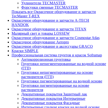
Удлинители TECMASTER
Форсунки сменные TECMASTER
Показать все Окрасочное оборудование и запчасти
TecMaster T-REX
Окрасочное оборудование и запчасти A-TECH
HANDOK
Окрасочное оборудование и запчасти TITAN
Малярный свет и товары LOSSEW
Окрасочное оборудование и запчасти Cosmostar Atlas
Окрасочное оборудование Aeropro
Окрасочное оборудование и аксессуары GRACO
Краски SIMPLE
Профессиональная система грунтов и красок Soframap
Антикоррозионная грунтовка
Грунтовки непигментированные на водной основе
(ГГП)
Грунтовки непигментированные на основе
растворителя (ГГП)
Грунтовки пигментированные на водной основе
Грунтовки пигментированные на основе
растворителя
Декоративные покрытия Защитный лак
Декоративные покрытия Интерьерные
Декоративные покрытия Фасадные
Интерьерные гладкие краски на водной основе