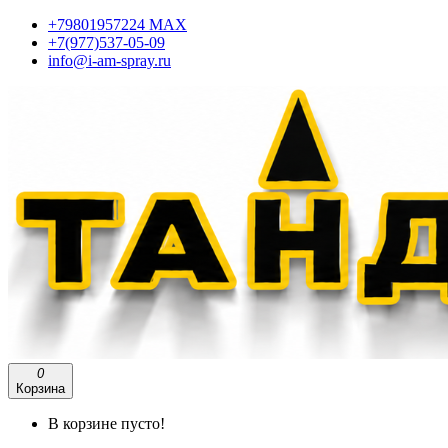
+79801957224 МАХ
+7(977)537-05-09
info@i-am-spray.ru
0
Корзина
В корзине пусто!