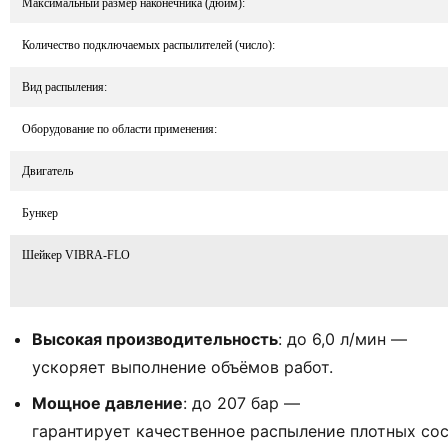
Максимальный размер наконечника (дюйм):
Количество подключаемых распылителей (число):
Вид распыления:
Оборудование по области применения:
Двигатель
Бункер
Шейкер VIBRA-FLO
Высокая
производительность
:
до
6,0
л/мин
—
ускоряет
выполнение
объёмов
работ.
Мощное
давление
:
до
207
бар
—
гарантирует
качественное
распыление
плотных
сос