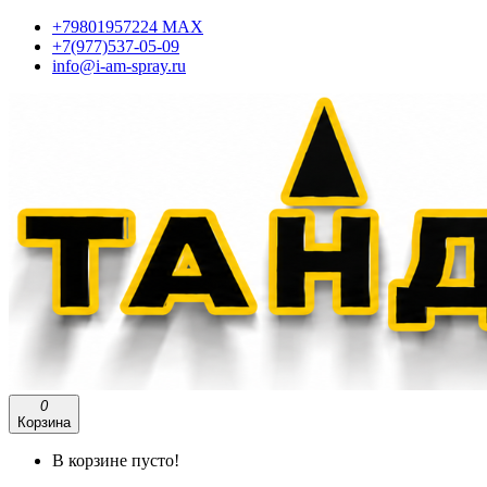
+79801957224 МАХ
+7(977)537-05-09
info@i-am-spray.ru
0
Корзина
В корзине пусто!