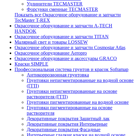
Удлинители TECMASTER
Форсунки сменные TECMASTER
Показать все Окрасочное оборудование и запчасти
TecMaster T-REX
Окрасочное оборудование и запчасти A-TECH
HANDOK
Окрасочное оборудование и запчасти TITAN
Малярный свет и товары LOSSEW
Окрасочное оборудование и запчасти Cosmostar Atlas
Окрасочное оборудование Aeropro
Окрасочное оборудование и аксессуары GRACO
Краски SIMPLE
Профессиональная система грунтов и красок Soframap
Антикоррозионная грунтовка
Грунтовки непигментированные на водной основе
(ГГП)
Грунтовки непигментированные на основе
растворителя (ГГП)
Грунтовки пигментированные на водной основе
Грунтовки пигментированные на основе
растворителя
Декоративные покрытия Защитный лак
Декоративные покрытия Интерьерные
Декоративные покрытия Фасадные
Интерьерные гладкие краски на водной основе