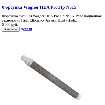
Форсунка Wagner HEA ProTIp N515
Форсунка сменная Wagner HEA ProTIp N515. Революционная
технология High Efficiency Airless. HEA (High..
6 000 руб.
Детали
В корзину