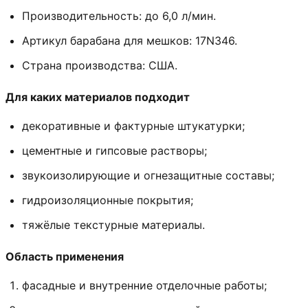
Производительность:
до
6,0
л/мин.
Артикул
барабана
для
мешков:
17N346.
Страна
производства:
США.
Для
каких
материалов
подходит
декоративные
и
фактурные
штукатурки;
цементные
и
гипсовые
растворы;
звукоизолирующие
и
огнезащитные
составы;
гидроизоляционные
покрытия;
тяжёлые
текстурные
материалы.
Область
применения
фасадные
и
внутренние
отделочные
работы;