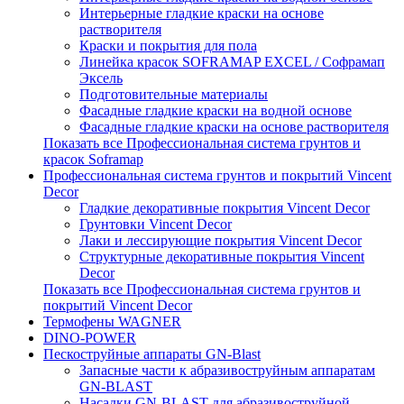
Интерьерные гладкие краски на основе
растворителя
Краски и покрытия для пола
Линейка красок SOFRAMAP EXCEL / Софрамап
Эксель
Подготовительные материалы
Фасадные гладкие краски на водной основе
Фасадные гладкие краски на основе растворителя
Показать все Профессиональная система грунтов и
красок Soframap
Профессиональная система грунтов и покрытий Vincent
Decor
Гладкие декоративные покрытия Vincent Decor
Грунтовки Vincent Decor
Лаки и лессирующие покрытия Vincent Decor
Структурные декоративные покрытия Vincent
Decor
Показать все Профессиональная система грунтов и
покрытий Vincent Decor
Термофены WAGNER
DINO-POWER
Пескоструйные аппараты GN-Blast
Запасные части к абразивоструйным аппаратам
GN-BLAST
Насадки GN-BLAST для абразивоструйной