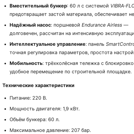
Вместительный
бункер
:
60
л
с
системой
VIBRA‑FL
предотвращает
застой
материала,
обеспечивает
не
Надёжный
насос
:
поршневой
Endurance
Airless
—
долговечен,
рассчитан
на
интенсивную
эксплуатац
Интеллектуальное
управление
:
панель
SmartContr
точная
регулировка
параметров,
простота
настрой
Мобильность
:
трёхколёсная
тележка
с
блокировко
удобное
перемещение
по
строительной
площадке.
Технические
характеристики
Питание:
220
В.
Мощность
двигателя:
1,9
кВт.
Объём
бункера:
60
л.
Максимальное
давление:
207
бар.