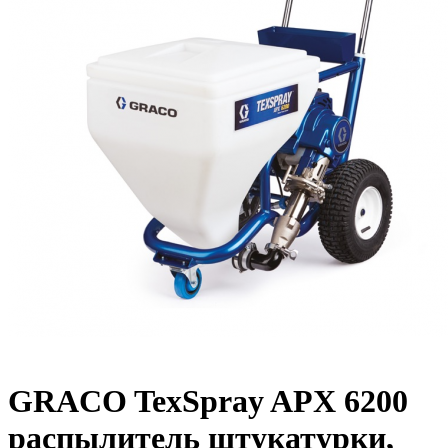
GRACO TexSpray APX 6200
распылитель штукатурки,