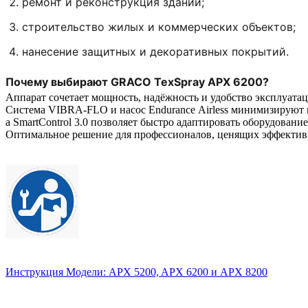
ремонт
и
реконструкция
зданий;
строительство
жилых
и
коммерческих
объектов;
нанесение
защитных
и
декоративных
покрытий.
Почему
выбирают
GRACO
TexSpray
APX
6200?
Аппарат
сочетает
мощность,
надёжность
и
удобство
эксплуатац
Система
VIBRA‑FLO
и
насос
Endurance
Airless
минимизируют
а
SmartControl
3.0
позволяет
быстро
адаптировать
оборудование
Оптимальное
решение
для
профессионалов,
ценящих
эффектив
Инструкция Модели: APX 5200, APX 6200 и APX 8200