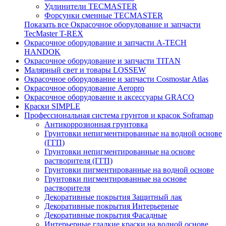
Удлинители TECMASTER
Форсунки сменные TECMASTER
Показать все Окрасочное оборудование и запчасти
TecMaster T-REX
Окрасочное оборудование и запчасти A-TECH
HANDOK
Окрасочное оборудование и запчасти TITAN
Малярный свет и товары LOSSEW
Окрасочное оборудование и запчасти Cosmostar Atlas
Окрасочное оборудование Aeropro
Окрасочное оборудование и аксессуары GRACO
Краски SIMPLE
Профессиональная система грунтов и красок Soframap
Антикоррозионная грунтовка
Грунтовки непигментированные на водной основе
(ГГП)
Грунтовки непигментированные на основе
растворителя (ГГП)
Грунтовки пигментированные на водной основе
Грунтовки пигментированные на основе
растворителя
Декоративные покрытия Защитный лак
Декоративные покрытия Интерьерные
Декоративные покрытия Фасадные
Интерьерные гладкие краски на водной основе