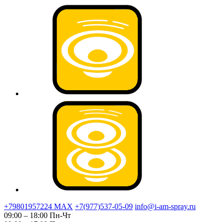
+79801957224 МАХ
+7(977)537-05-09
info@i-am-spray.ru
09:00 – 18:00 Пн-Чт