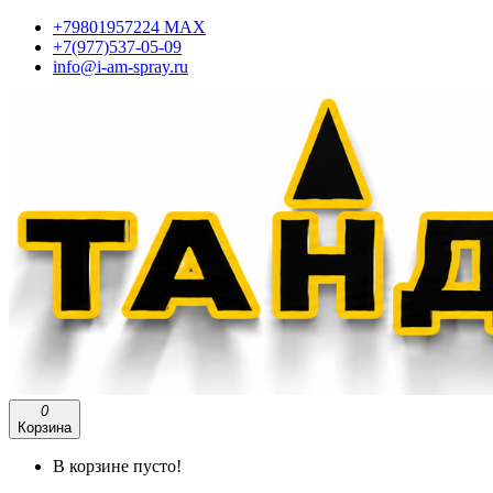
+79801957224 МАХ
+7(977)537-05-09
info@i-am-spray.ru
0
Корзина
В корзине пусто!