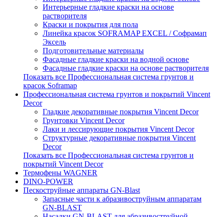
Интерьерные гладкие краски на основе
растворителя
Краски и покрытия для пола
Линейка красок SOFRAMAP EXCEL / Софрамап
Эксель
Подготовительные материалы
Фасадные гладкие краски на водной основе
Фасадные гладкие краски на основе растворителя
Показать все Профессиональная система грунтов и
красок Soframap
Профессиональная система грунтов и покрытий Vincent
Decor
Гладкие декоративные покрытия Vincent Decor
Грунтовки Vincent Decor
Лаки и лессирующие покрытия Vincent Decor
Структурные декоративные покрытия Vincent
Decor
Показать все Профессиональная система грунтов и
покрытий Vincent Decor
Термофены WAGNER
DINO-POWER
Пескоструйные аппараты GN-Blast
Запасные части к абразивоструйным аппаратам
GN-BLAST
Насадки GN-BLAST для абразивоструйной