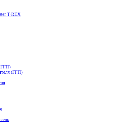
ster T-REX
(ГГП)
ителя (ГГП)
еля
я
сель