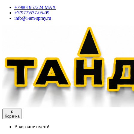
+79801957224 МАХ
+7(977)537-05-09
info@i-am-spray.ru
0
Корзина
В корзине пусто!