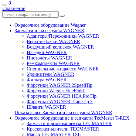
0
Сравнение
Окрасочное оборудование Wagner
Запчасти и аксессуары WAGNER
Адаптеры/Переходники WAGNER
Верхние бачки WAGNER
Воздушный колпачок WAGNER
Насадки WAGNER
Пистолеты WAGNER
Ремкомплекты WAGNER
Специальные жидкости WAGNER
Удлинители WAGNER
Фильтра WAGNER
Форсунки WAGNER 2SpeedTip
Форсунки Wagner FineFinish
Форсунки WAGNER HEA ProTIp
Форсунки WAGNER TradeTip 3
Шланги WAGNER
Показать все Запчасти и аксессуары WAGNER
Окрасочное оборудование и запчасти TecMaster T-REX
Запчасти и ремкомплекты TECMASTER
Краскораспылители TECMASTER
Масло TECMASTER TSL