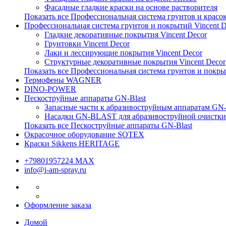
Фасадные гладкие краски на основе растворителя
Показать все Профессиональная система грунтов и красо
Профессиональная система грунтов и покрытий Vincent D
Гладкие декоративные покрытия Vincent Decor
Грунтовки Vincent Decor
Лаки и лессирующие покрытия Vincent Decor
Структурные декоративные покрытия Vincent Decor
Показать все Профессиональная система грунтов и покры
Термофены WAGNER
DINO-POWER
Пескоструйные аппараты GN-Blast
Запасные части к абразивоструйным аппаратам G
Насадки GN-BLAST для абразивоструйной очистки
Показать все Пескоструйные аппараты GN-Blast
Окрасочное оборудование SOTEX
Краски Sikkens HERITAGE
+79801957224 МАХ
info@i-am-spray.ru
Оформление заказа
Домой