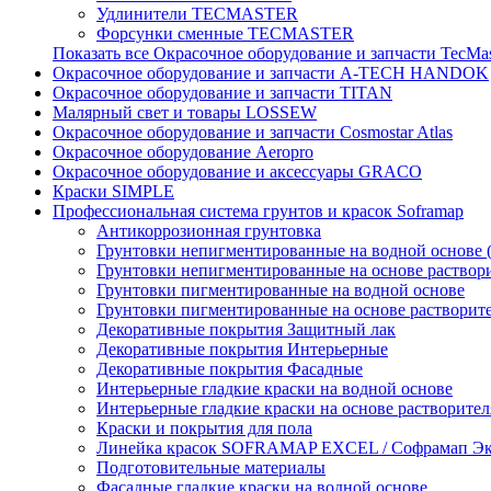
Удлинители TECMASTER
Форсунки сменные TECMASTER
Показать все Окрасочное оборудование и запчасти TecMa
Окрасочное оборудование и запчасти A-TECH HANDOK
Окрасочное оборудование и запчасти TITAN
Малярный свет и товары LOSSEW
Окрасочное оборудование и запчасти Cosmostar Atlas
Окрасочное оборудование Aeropro
Окрасочное оборудование и аксессуары GRACO
Краски SIMPLE
Профессиональная система грунтов и красок Soframap
Антикоррозионная грунтовка
Грунтовки непигментированные на водной основе 
Грунтовки непигментированные на основе раствор
Грунтовки пигментированные на водной основе
Грунтовки пигментированные на основе растворит
Декоративные покрытия Защитный лак
Декоративные покрытия Интерьерные
Декоративные покрытия Фасадные
Интерьерные гладкие краски на водной основе
Интерьерные гладкие краски на основе растворител
Краски и покрытия для пола
Линейка красок SOFRAMAP EXCEL / Софрамап Эк
Подготовительные материалы
Фасадные гладкие краски на водной основе