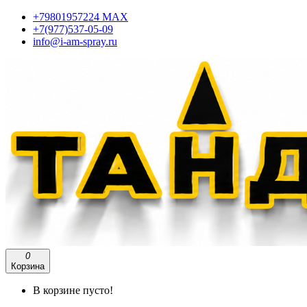
+79801957224 МАХ
+7(977)537-05-09
info@i-am-spray.ru
0
Корзина
В корзине пусто!