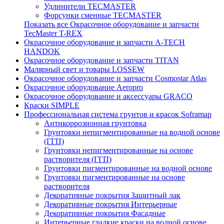
Удлинители TECMASTER
Форсунки сменные TECMASTER
Показать все Окрасочное оборудование и запчасти
TecMaster T-REX
Окрасочное оборудование и запчасти A-TECH
HANDOK
Окрасочное оборудование и запчасти TITAN
Малярный свет и товары LOSSEW
Окрасочное оборудование и запчасти Cosmostar Atlas
Окрасочное оборудование Aeropro
Окрасочное оборудование и аксессуары GRACO
Краски SIMPLE
Профессиональная система грунтов и красок Soframap
Антикоррозионная грунтовка
Грунтовки непигментированные на водной основе
(ГГП)
Грунтовки непигментированные на основе
растворителя (ГГП)
Грунтовки пигментированные на водной основе
Грунтовки пигментированные на основе
растворителя
Декоративные покрытия Защитный лак
Декоративные покрытия Интерьерные
Декоративные покрытия Фасадные
Интерьерные гладкие краски на водной основе