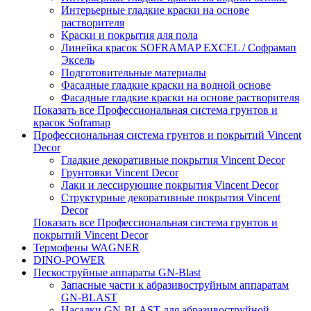
Интерьерные гладкие краски на основе
растворителя
Краски и покрытия для пола
Линейка красок SOFRAMAP EXCEL / Софрамап
Эксель
Подготовительные материалы
Фасадные гладкие краски на водной основе
Фасадные гладкие краски на основе растворителя
Показать все Профессиональная система грунтов и
красок Soframap
Профессиональная система грунтов и покрытий Vincent
Decor
Гладкие декоративные покрытия Vincent Decor
Грунтовки Vincent Decor
Лаки и лессирующие покрытия Vincent Decor
Структурные декоративные покрытия Vincent
Decor
Показать все Профессиональная система грунтов и
покрытий Vincent Decor
Термофены WAGNER
DINO-POWER
Пескоструйные аппараты GN-Blast
Запасные части к абразивоструйным аппаратам
GN-BLAST
Насадки GN-BLAST для абразивоструйной