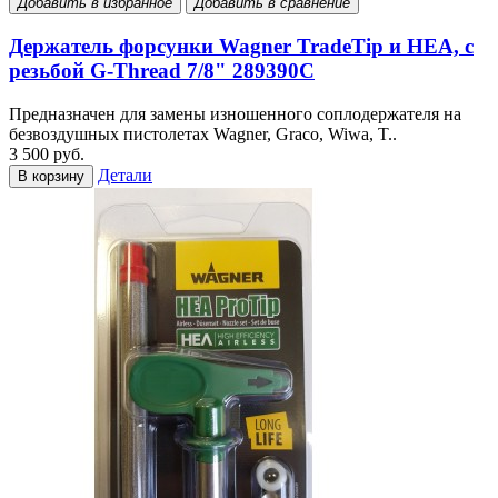
Добавить в избранное
Добавить в сравнение
Держатель форсунки Wagner TradeTip и HEA, с
резьбой G-Thread 7/8" 289390С
Предназначен для замены изношенного соплодержателя на
безвоздушных пистолетах Wagner, Graco, Wiwa, T..
3 500 руб.
Детали
В корзину